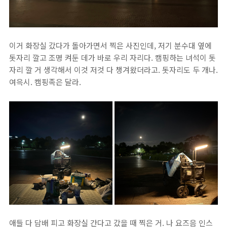
이거 화장실 갔다가 돌아가면서 찍은 사진인데, 저기 분수대 옆에
돗자리 깔고 조명 켜둔 데가 바로 우리 자리다. 캠핑하는 녀석이 돗
자리 깔 거 생각해서 이것 저것 다 챙겨왔더라고. 돗자리도 두 개나.
여윽시. 캠핑족은 달라.
애들 다 담배 피고 화장실 간다고 갔을 때 찍은 거. 나 요즈음 인스