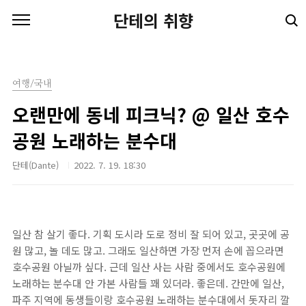
본문 바로가기
단테의 취향
여행/국내
오랜만에 동네 피크닉? @ 일산 호수
공원 노래하는 분수대
단테(Dante)
2022. 7. 19. 18:30
일산 참 살기 좋다. 기획 도시라 도로 정비 잘 되어 있고, 곳곳에 공
원 많고, 놀 데도 많고. 그래도 일산하면 가장 먼저 손에 꼽으라면
호수공원 아닐까 싶다. 근데 일산 사는 사람 중에서도 호수공원에
노래하는 분수대 안 가본 사람들 꽤 있더라. 좋은데. 간만에 일산,
파주 지역에 동생들이랑 호수공원 노래하는 분수대에서 돗자리 깔