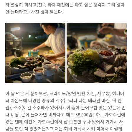
타 열심히 하려고(진즉 하지 예전에는 하고 싶은 생각이 그리 많이
안 들더라고.) 사진 많이 찍는다.
이 날 먹은 게 문어보쌈, 프라이드/양념 반반 치킨, 새우깡, 허니버
터 아몬드에 다양한 종류의 맥주(그러나 나는 테라만 마심. 딱 한
캔), 소주(이건 소주파가 있어서). 이 중에 문어보쌈 맛은 있는데 존
나 비쌈. 문어 들어가면 비싸다고 해도 58,000원? 하... 가로수길에
있는 덴데 예전에 가로수길에서 샵 오픈한 누나 있어서 거기서 사
람들 모인 적 있었거든? 그 때는 회비 거둬서 시켜 먹어서 이렇게