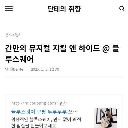
본문 바로가기
단테의 취향
문화/전시
간만의 뮤지컬 지킬 앤 하이드 @ 블
루스퀘어
단테(Dante)
2025. 1. 5. 12:30
http://m.coupang.com
광고
블루스퀘어 쿠팡 두루두루 쓰는
사계절 침구
위생적인 블루스퀘어, 먼지 없이 쾌적
한 침실을 만들어보세요.