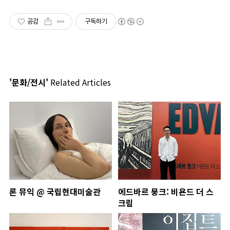
공감
구독하기
'문화/전시'
Related Articles
론 뮤익 @ 국립현대미술관
에드바르 뭉크: 비욘드 더 스
크림