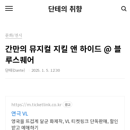
본문 바로가기
단테의 취향
문화/전시
간만의 뮤지컬 지킬 앤 하이드 @ 블
루스퀘어
단테(Dante)
2025. 1. 5. 12:30
https://m.ticketlink.co.kr
광고
연극 VL
영국을 뜨겁게 달군 화제작, VL 티켓링크 단독판매, 할인
받고 예매하기