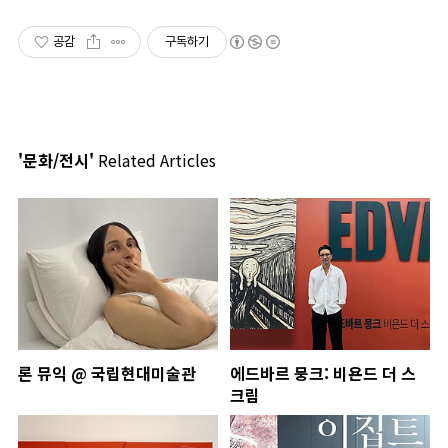
공감
구독하기
'문화/전시'
Related Articles
론 뮤익 @ 국립현대미술관
에드바르 뭉크: 비욘드 더 스
크림