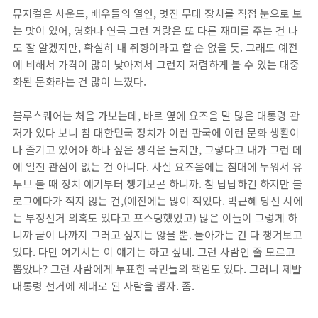
뮤지컬은 사운드, 배우들의 열연, 멋진 무대 장치를 직접 눈으로 보
는 맛이 있어, 영화나 연극 그런 거랑은 또 다른 재미를 주는 건 나
도 잘 알겠지만, 확실히 내 취향이라고 할 순 없을 듯. 그래도 예전
에 비해서 가격이 많이 낮아져서 그런지 저렴하게 볼 수 있는 대중
화된 문화라는 건 많이 느꼈다.
블루스퀘어는 처음 가보는데, 바로 옆에 요즈음 말 많은 대통령 관
저가 있다 보니 참 대한민국 정치가 이런 판국에 이런 문화 생활이
나 즐기고 있어야 하나 싶은 생각은 들지만, 그렇다고 내가 그런 데
에 일절 관심이 없는 건 아니다. 사실 요즈음에는 침대에 누워서 유
투브 볼 때 정치 얘기부터 챙겨보곤 하니까. 참 답답하긴 하지만 블
로그에다가 적지 않는 건,(예전에는 많이 적었다. 박근혜 당선 시에
는 부정선거 의혹도 있다고 포스팅했었고) 많은 이들이 그렇게 하
니까 굳이 나까지 그러고 싶지는 않을 뿐. 돌아가는 건 다 챙겨보고
있다. 다만 여기서는 이 얘기는 하고 싶네. 그런 사람인 줄 모르고
뽑았나? 그런 사람에게 투표한 국민들의 책임도 있다. 그러니 제발
대통령 선거에 제대로 된 사람을 뽑자. 좀.