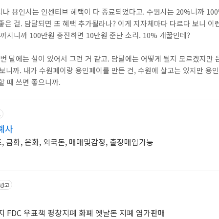
나 용인시는 인센티브 혜택이 다 종료되었다고. 수원시는 20%니까 100
좋은 걸. 담달되면 또 혜택 추가될라나? 이게 지자체마다 다르다 보니 이런
원까지니까 100만원 충전하면 10만원 준단 소리. 10% 개꿀인데?
이번 달에는 설이 있어서 그런 거 같고. 담달에는 어떻게 될지 모르겠지만 
 보니까. 내가 수원페이랑 용인페이를 만든 건, 수원에 살고는 있지만 용
할 때 쓰면 좋으니까.
고
폐사
표, 금화, 은화, 외국돈, 매매및감정, 출장매입가능
광고
지 FDC 우표책 평창지폐 화폐 옛날돈 지폐 염가판매