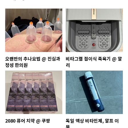
오랜만의 추나요법 @ 진심과
비타그램 접이식 족욕기 @ 알
정성 한의원
리
2080 퓨어 치약 @ 쿠팡
독일 액상 비타민제, 알프 이
뮨