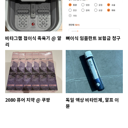
비타그램 접이식 족욕기 @ 알
뼈이식 임플란트 보험금 청구
리
2080 퓨어 치약 @ 쿠팡
독일 액상 비타민제, 알프 이
뮨