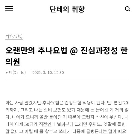
본문 바로가기
단테의 취향
기타/건강
오랜만의 추나요법 @ 진심과정성 한
의원
단테(Dante)
2025. 3. 10. 12:30
아는 사람 알겠지만 추나요법은 건강보험 적용이 된다. 단, 연간 20
회까지. 그리고 나는 실비 보험도 있기 때문에 돈 들어갈 게 거의 없
다. 나이가 드니까 골반 틀어진 거 때문에 그런지 삭신이 쑤신다. 내
나이 이제 50되기 직전인데 벌써부터 그러면 우짜노. 옛말에 틀린
말 없다고 어릴 때 몸 함부로 쓰다가 나중에 골병든다는 말이 떠오