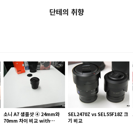
단테의 취향
소니 A7 샘플샷 ④ 24mm와
SEL2470Z vs SEL55F18Z 크
70mm 차이 비교 with
기 비교
SEL2470Z