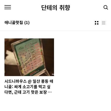
본문 바로가기
단테의 취향
애니골맛집
(1)
시드니하우스 @ 일산 풍동 애
니골: 싸게 소고기를 먹고 싶
다면, 근데 고기 맛은 보장 못
해~