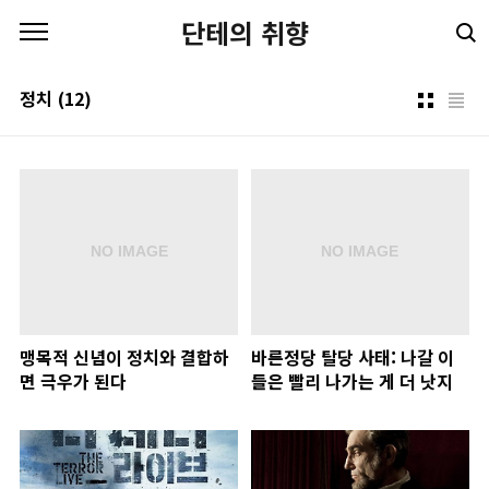
본문 바로가기
단테의 취향
정치
(12)
맹목적 신념이 정치와 결합하
바른정당 탈당 사태: 나갈 이
면 극우가 된다
들은 빨리 나가는 게 더 낫지