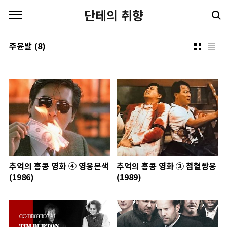
본문 바로가기
단테의 취향
주윤발
(8)
추억의 홍콩 영화 ④ 영웅본색
추억의 홍콩 영화 ③ 첩혈쌍웅
(1986)
(1989)