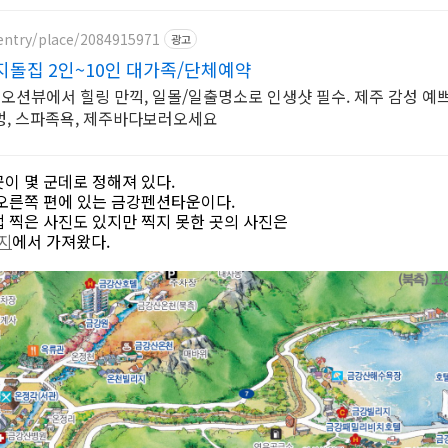
entry/place/2084915971
광고
돌집 2인~10인 대가족/단체예약
 오션뷰에서 힐링 만끽, 일몰/일출명소로 인생샷 필수. 제주 감성 예
멍, 스파족욕, 제주바다보러오세요
이 몇 군데로 정해져 있다.
 오른쪽 편에 있는 금강펜션타운이다.
 찍은 사진도 있지만 찍지 못한 곳의 사진은
지
에서 가져왔다.