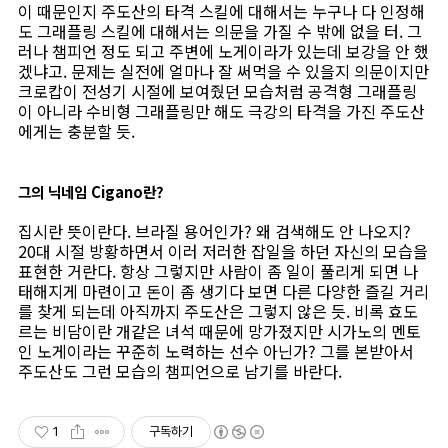
이 때문인지 주도산의 타격 스킬에 대해서는 누구나 다 인정해
도 그래플링 스킬에 대해서는 의문을 가질 수 밖에 없을 터. 그
러나 챔피언 정도 되고 주변에 노게이라가 있는데 보강을 안 했
겠냐고. 문제는 실전에 얼마나 잘 써먹을 수 있을지 의문이지만
크로캅이 전성기 시절에 보여줬던 모습처럼 공격형 그래플링
이 아니라 수비형 그래플링만 해도 극강의 타격을 가진 주도산
에게는 충분할 듯.
그의 닉네임 Cigano란?
집시란 뜻이란다. 브라질 용어인가? 왜 검색해도 안 나오지?
20대 시절 방황하면서 이러 저러한 잡일을 하던 자신의 모습을
표현한 거란다. 항상 그렇지만 사람이 좀 일이 풀리게 되면 나
태해지게 마련이고 돈이 좀 생기다 보면 다른 다양한 즐길 거리
를 찾게 되는데 아직까지 주도산은 그렇지 않은 듯. 비록 효도
르는 비담이란 개같은 녀석 때문에 망가졌지만 시가노의 멘토
인 노게이라는 꾸준히 노력하는 선수 아닌가? 그를 본받아서
주도산도 그런 모습의 챔피언으로 남기를 바란다.
1
구독하기