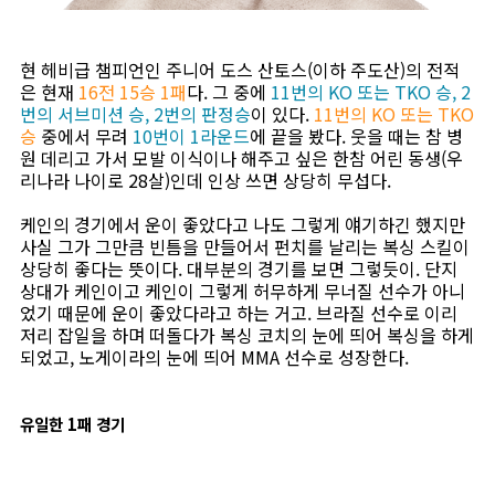
현 헤비급 챔피언인 주니어 도스 산토스(이하 주도산)의 전적
은 현재
16전 15승 1패
다. 그 중에
11번의 KO 또는 TKO 승, 2
번의 서브미션 승, 2번의 판정승
이 있다.
11번의 KO 또는 TKO
승
중에서 무려
10번이 1라운드
에 끝을 봤다. 웃을 때는 참 병
원 데리고 가서 모발 이식이나 해주고 싶은 한참 어린 동생(우
리나라 나이로 28살)인데 인상 쓰면 상당히 무섭다.
케인의 경기에서 운이 좋았다고 나도 그렇게 얘기하긴 했지만
사실 그가 그만큼 빈틈을 만들어서 펀치를 날리는 복싱 스킬이
상당히 좋다는 뜻이다. 대부분의 경기를 보면 그렇듯이. 단지
상대가 케인이고 케인이 그렇게 허무하게 무너질 선수가 아니
었기 때문에 운이 좋았다라고 하는 거고. 브라질 선수로 이리
저리 잡일을 하며 떠돌다가 복싱 코치의 눈에 띄어 복싱을 하게
되었고, 노게이라의 눈에 띄어 MMA 선수로 성장한다.
유일한 1패 경기