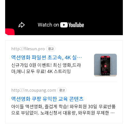
http://filesun.pro
광고
액션영화 파일썬 초고속, 4K 실시
간 보기!
신규가입 0원 이벤트! 최신 영화,드라
마,애니 모두 무료! 4K 스트리밍
http://m.coupang.com
광고
액션영화 쿠팡 유익한 교육 콘텐츠
아이들 액션영화, 즐겁게 학습! 와우회원 30일 무료반품
으로 부담없이. 노래신청서 대용량, 와우회원 무제한 무
료배송으로 편리하게!