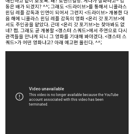
애인하고 같이 보도록. 왜? 로맨스걸랑. 게다가 실화라고~ 감
동은 배가 되겠지? ^^; 그래도 <드라이브>를 통해서 니콜라스
윈딩 레플 감독과 인연이 되어서 그런지 <드라이브> 개봉한 다
음 해에 니콜라스 윈딩 레플 감독의 영화 <온리 갓 포기브>에
서도 주인공을 맡았다. 근데 <온리 갓 포기브>는 찾아봐도 없
네? 쩝. 그래도 곧 개봉할 <갱스터 스쿼드>에서 주연으로 다시
관객들을 만나게 되니 그 영화를 기대해 봐야겠다. <갱스터 스
쿼드>가 어떤 영화냐고? 아래 예고편 올린다. ^^;