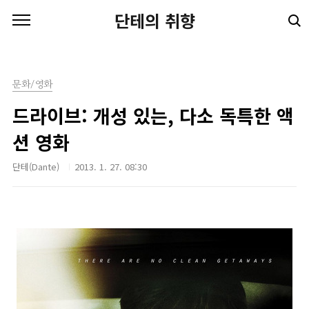
본문 바로가기
단테의 취향
문화/영화
드라이브: 개성 있는, 다소 독특한 액
션 영화
단테(Dante)
2013. 1. 27. 08:30