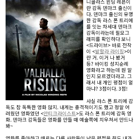
니콜라스 윈딩 레픈이
란 감독 덴마크 출신이
다. 덴마크 출신의 유명
한 감독 라스 폰 트리에
를 잇는 차세대 덴마크
감독이라는데 필모그
래피를 확인하다 보니
<드라이브> 바로 전작
이 <
발할라 라이징
>이
란 거. 이거 나 봤거
등? 바이킹 성지순례
영화라고 하는데 뭔 말
인지 모르겠더라고. 그
래서 내 개인 평점이 얼
마냐? 3점이다. 3점!
사실 라스 폰 트리에 감
독도 참 독특한 영화 많지. 내게는 충격적이기도 했고 정말 어
려웠던 영화였던 <
안티크라이스트
>도 라스 폰 트리에 감독 영
화. 덴마크 감독들은 영화를 만들 때 예술쪽에 치우쳐서 만드나
봐~
영화를 좋아하고 때로는 다른 사람들이 낮은 평점을 줘도 내가