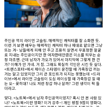
주인공 역의 라이언 고슬링. 매력적인 캐릭터를 잘 소화한 듯.
이런 거 보면 배우는 매력적인 캐릭터 하나 제대로 맡으면 그냥
뜨는 겨~ 남들에게 피해 안 주고 조용히 살면서 무표정한 얼굴
로 지내는 주인공이지만 한 여자한테만큼은 미소를 띄우는 순
정 마초맨. 근데 남자가 가오가 있어서 마지막에 그렇게 한 건
가? 이해가 안 가네. 거 참. 그래도 확실히 각인은 시킨 듯 싶다.
<트랜스포터>에서 제이슨 스타뎀이 운전할 때 가죽장갑 끼는
거는 알고 있었지만 그리 큰 포인트가 되지는 못했는데 <드라
이브>에서 라이언 고슬링이 도심 레이싱할 때 가죽장갑 낄 때
는 오~ 꽂히대? 나도 저런 장갑 하나 살까? 그런 생각이 팍 들
더라고.
맞다. <노트북>에서 남자 주인공역이었지? 혹시 안 본 사람 있
나? <노트북>이란 영화? 이거 강추~! 개인 평점 9점의 영화다.