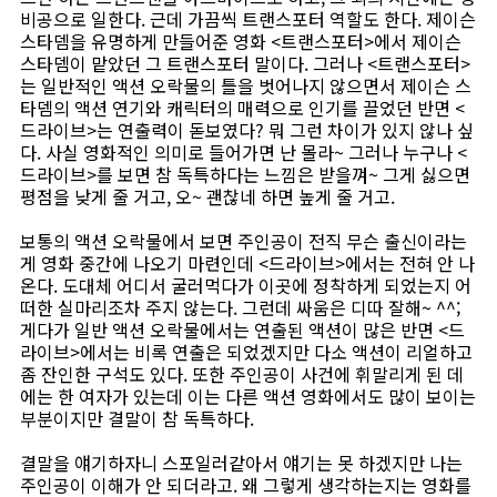
비공으로 일한다. 근데 가끔씩 트랜스포터 역할도 한다. 제이슨
스타뎀을 유명하게 만들어준 영화 <트랜스포터>에서 제이슨
스타뎀이 맡았던 그 트랜스포터 말이다. 그러나 <트랜스포터>
는 일반적인 액션 오락물의 틀을 벗어나지 않으면서 제이슨 스
타뎀의 액션 연기와 캐릭터의 매력으로 인기를 끌었던 반면 <
드라이브>는 연출력이 돋보였다? 뭐 그런 차이가 있지 않나 싶
다. 사실 영화적인 의미로 들어가면 난 몰라~ 그러나 누구나 <
드라이브>를 보면 참 독특하다는 느낌은 받을껴~ 그게 싫으면
평점을 낮게 줄 거고, 오~ 괜찮네 하면 높게 줄 거고.
보통의 액션 오락물에서 보면 주인공이 전직 무슨 출신이라는
게 영화 중간에 나오기 마련인데 <드라이브>에서는 전혀 안 나
온다. 도대체 어디서 굴러먹다가 이곳에 정착하게 되었는지 어
떠한 실마리조차 주지 않는다. 그런데 싸움은 디따 잘해~ ^^;
게다가 일반 액션 오락물에서는 연출된 액션이 많은 반면 <드
라이브>에서는 비록 연출은 되었겠지만 다소 액션이 리얼하고
좀 잔인한 구석도 있다. 또한 주인공이 사건에 휘말리게 된 데
에는 한 여자가 있는데 이는 다른 액션 영화에서도 많이 보이는
부분이지만 결말이 참 독특하다.
결말을 얘기하자니 스포일러같아서 얘기는 못 하겠지만 나는
주인공이 이해가 안 되더라고. 왜 그렇게 생각하는지는 영화를