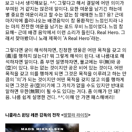
보고 나서 생각해보길. ^^; 그렇다고 해서 결말에 어떤 의미가
부여된 거 같지는 않은데 말이다. 묘한 여운을 남기긴 하는데
별 중요한 여운이라고 할 수는 없는 참 애매한 느낌? 응? 근데
마지막에 흘러나오는 배경음악이 참 몽환적인 느낌인지라 나
는 마치 잔잔한 여운을 남기는 로드 무비 느낌이었다. 느낌 참
묘해~ 근데 배경 음악에서 이런 소리가 들린다. Real Hero. 그
래서 찾아봤더니 노래 제목이 'A Real Hero'라는.
그렇다면 굳이 해석하자면, 진정한 영웅은 어떤 목적을 갖고 의
(義)를 행하지 않는다? 뭐 그렇게 해석이 된다. 내 나름대로 해
석하자면 말이다. 좀 부연 설명하자면, 불교에는 무(無)와 공
(空)이 있다. 무는 없는 것이지만 공은 비어 있는 것이다. 어떤
목적을 갖고 의를 행하게 되면 그것은 목적을 이루려고 하는 만
큼의 '의'가 되는 것이지만 어떤 목적을 갖지 않고 의를 행하게
되면 그것은 공(空)이기에 그 가치가 없을 수도 있지만 반대로
말하면 무한(無限)이 될 수도 있다는 거다. 좀 이해가 안 돼?
음. 나름 쉽게 설명한 건디. ^^; 이해 안 가면 패스해버리!
니콜라스 윈딩 레픈 감독의 전작 <
발할라 라이징
>