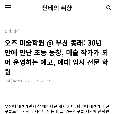
본문 바로가기
단테의 취향
문화/전시
오즈 미술학원 @ 부산 동래: 30년
만에 만난 초등 동창, 미술 작가가 되
어 운영하는 예고, 예대 입시 전문 학
원
단테(Dante)
2013. 4. 24. 22:00
부산에 내려가면서 참 애매했던 게 이거다. 평일에 내려가니 친
구들도 다 저녁에 시간이 되는데 그 많은 친구들 저녁에 한꺼번