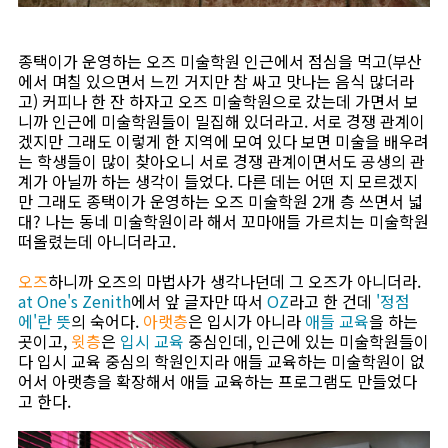
종택이가 운영하는 오즈 미술학원 인근에서 점심을 먹고(부산
에서 며칠 있으면서 느낀 거지만 참 싸고 맛나는 음식 많더라
고) 커피나 한 잔 하자고 오즈 미술학원으로 갔는데 가면서 보
니까 인근에 미술학원들이 밀집해 있더라고. 서로 경쟁 관계이
겠지만 그래도 이렇게 한 지역에 모여 있다 보면 미술을 배우려
는 학생들이 많이 찾아오니 서로 경쟁 관계이면서도 공생의 관
계가 아닐까 하는 생각이 들었다. 다른 데는 어떤 지 모르겠지
만 그래도 종택이가 운영하는 오즈 미술학원 2개 층 쓰면서 넓
대? 나는 동네 미술학원이라 해서 꼬마애들 가르치는 미술학원
떠올렸는데 아니더라고.
오즈
하니까 오즈의 마법사가 생각나던데 그 오즈가 아니더라.
at One's Zenith
에서 앞 글자만 따서
OZ
라고 한 건데
'정점
에'란 뜻
의 숙어다.
아랫층
은 입시가 아니라
애들 교육
을 하는
곳이고,
윗층
은
입시 교육
중심인데, 인근에 있는 미술학원들이
다 입시 교육 중심의 학원인지라 애들 교육하는 미술학원이 없
어서 아랫층을 확장해서 애들 교육하는 프로그램도 만들었다
고 한다.