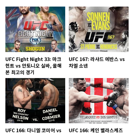
UFC Fight Night 33: 마크
UFC 167: 라샤드 에반스 vs
헌트 vs 안토니오 실바, 올해
차엘 소넨
본 최고의 경기
UFC 166: 다니엘 코미어 vs
UFC 166: 케인 벨라스케즈