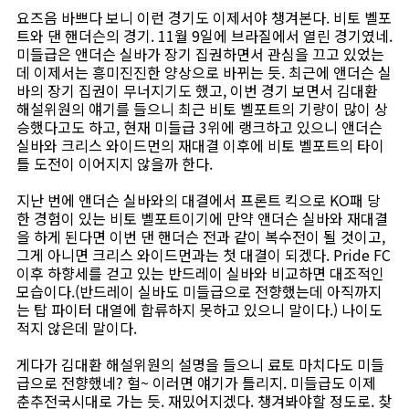
요즈음 바쁘다 보니 이런 경기도 이제서야 챙겨본다. 비토 벨포
트와 댄 핸더슨의 경기. 11월 9일에 브라질에서 열린 경기였네.
미들급은 앤더슨 실바가 장기 집권하면서 관심을 끄고 있었는
데 이제서는 흥미진진한 양상으로 바뀌는 듯. 최근에 앤더슨 실
바의 장기 집권이 무너지기도 했고, 이번 경기 보면서 김대환
해설위원의 얘기를 들으니 최근 비토 벨포트의 기량이 많이 상
승했다고도 하고, 현재 미들급 3위에 랭크하고 있으니 앤더슨
실바와 크리스 와이드먼의 재대결 이후에 비토 벨포트의 타이
틀 도전이 이어지지 않을까 한다.
지난 번에 앤더슨 실바와의 대결에서 프론트 킥으로 KO패 당
한 경험이 있는 비토 벨포트이기에 만약 앤더슨 실바와 재대결
을 하게 된다면 이번 댄 핸더슨 전과 같이 복수전이 될 것이고,
그게 아니면 크리스 와이드먼과는 첫 대결이 되겠다. Pride FC
이후 하향세를 걷고 있는 반드레이 실바와 비교하면 대조적인
모습이다.(반드레이 실바도 미들급으로 전향했는데 아직까지
는 탑 파이터 대열에 합류하지 못하고 있으니 말이다.) 나이도
적지 않은데 말이다.
게다가 김대환 해설위원의 설명을 들으니 료토 마치다도 미들
급으로 전향했네? 헐~ 이러면 얘기가 틀리지. 미들급도 이제
춘추전국시대로 가는 듯. 재밌어지겠다. 챙겨봐야할 정도로. 찾