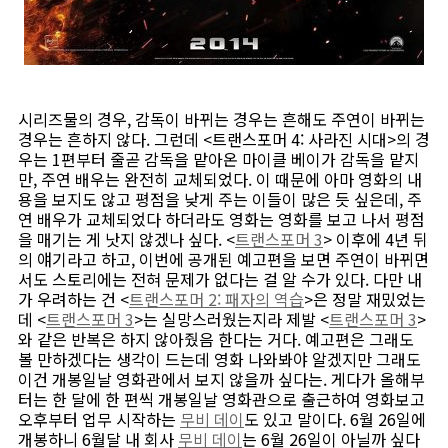
시리즈물의 경우, 감독이 바뀌는 경우는 흔해도 주연이 바뀌는
경우는 흔하지 않다. 그런데 <트랜스포머 4: 사라진 시대>의 경
우는 1편부터 줄곧 감독을 맡아온 마이클 베이가 감독을 맡지
만, 주연 배우는 완전히 교체되었다. 이 때문에 아마 영화의 내
용을 보지도 않고 평점을 낮게 주는 이들이 많은 듯 싶은데, 주
연 배우가 교체되었다 하더라도 영화는 영화를 보고 나서 평점
을 매기는 게 낫지 않겠나 싶다. <
트랜스포머 3
> 이후에 4년 뒤
의 얘기라고 하고, 이번에 공개된 예고편을 보면 주연이 바뀌면
서도 스토리에는 전혀 문제가 없다는 걸 알 수가 있다. 다만 내
가 우려하는 건 <
트랜스포머 2: 패자의 역습
>은 정말 재밌었는
데 <
트랜스포머 3
>는 실망스러웠는지라 제발 <
트랜스포머 3
>
와 같은 반복은 하지 않아줬음 한다는 거다. 예고편은 그래도
볼 만하겠다는 생각이 드는데 영화 나와봐야 알겠지만 그래도
이건 개봉일날 영화관에서 보지 않을까 싶다는. 게다가 올해부
터는 한 달에 한 편씩 개봉일날 영화관으로 출근하여 영화보고
오후부터 업무 시작하는
무비 데이
도 있고 말이다. 6월 26일에
개봉하니 6월달 내 회사
무비 데이
는 6월 26일이 아닐까 싶다