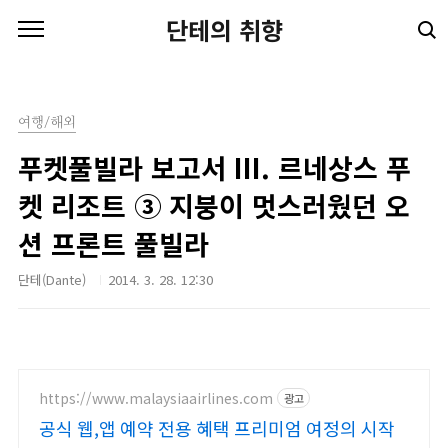
본문 바로가기
단테의 취향
여행/해외
푸켓풀빌라 보고서 III. 르네상스 푸
켓 리조트 ③ 지붕이 멋스러웠던 오
션 프론트 풀빌라
단테(Dante)
2014. 3. 28. 12:30
https://www.malaysiaairlines.com
광고
공식 웹,앱 예약 전용 혜택 프리미엄 여정의 시작