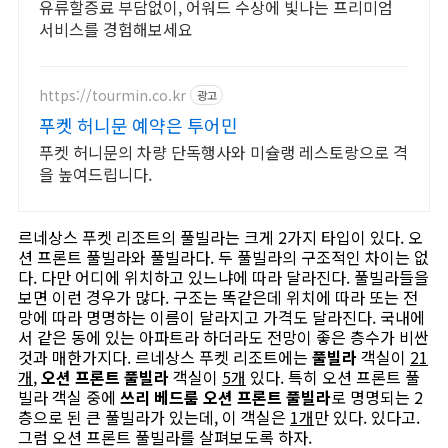
유류할증료 부담없이, 어워드 수상에 빛나는 프리미엄
서비스를 경험해보세요
https://tourmin.co.kr
광고
푸켓 허니문 예약은 투어민
푸켓 허니문의 차량 단독행사와 미슐랭 레스토랑으로 격
을 높여드립니다.
르네상스 푸켓 리조트의 풀빌라는 크게 2가지 타입이 있다. 오
션 프론트 풀빌라와 풀빌라다. 두 풀빌라의 구조적인 차이는 없
다. 다만 어디에 위치하고 있느냐에 따라 달라진다. 풀빌라들을
보면 이런 경우가 많다. 구조는 똑같은데 위치에 따라 또는 전
망에 따라 명명하는 이름이 달라지고 가격도 달라진다. 국내에
서 같은 동에 있는 아파트라 하더라도 전망이 좋은 층수가 비싼
것과 매한가지다. 르네상스 푸켓 리조트에는
풀빌라
객실이
21
개
,
오션 프론트 풀빌라
객실이
5개
있다. 특히 오션 프론트 풀
빌라 객실 중에
쓰리 베드룸 오션 프론트 풀빌라
로 명명되는 2
층으로 된 큰 풀빌라가 있는데, 이 객실은
1개
만 있다. 있다고.
그럼 오션 프론트 풀빌라를 살펴보도록 하자.