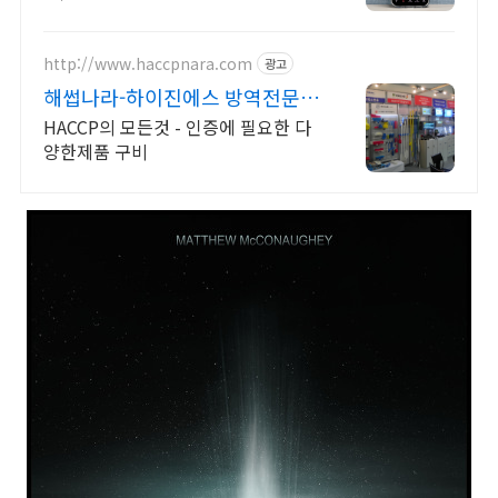
http://www.haccpnara.com
광고
해썹나라-하이진에스 방역전문쇼
핑몰
HACCP의 모든것 - 인증에 필요한 다
양한제품 구비