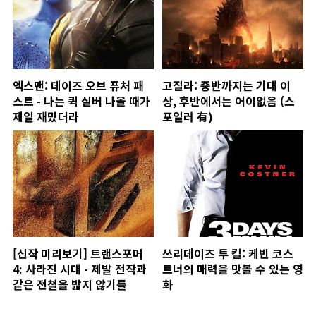
엑스맨: 데이즈 오브 퓨처 패
고질라: 중반까지는 기대 이
스트 - 나는 퀵 실버 나올 때가
상, 후반에서는 어이없음 (스
제일 재밌더라
포일러 有)
[신작 미리보기] 트랜스포머
쓰리데이즈 투 킬: 케빈 코스
4: 사라진 시대 - 제발 전작과
트너의 매력을 맛볼 수 있는 영
같은 전철을 밟지 않기를
화