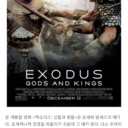
곧 개봉할 영화 <엑소더스: 신들과 왕들>은 모세와 람세스의 얘기
다. 모세하니까 성경을 떠올리기 쉬운데 그 얘기 맞다. 다소 우려되