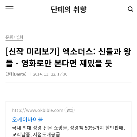
본문 바로가기
단테의 취향
문화/영화
[신작 미리보기] 엑소더스: 신들과 왕
들 - 영화로만 본다면 재밌을 듯
단테(Dante)
2014. 11. 22. 17:30
http://www.okbible.com
광고
오케이바이블
국내 최대 성경 전문 쇼핑몰, 성경책 50%까지 할인판매,
교회납품, 서점도매공급