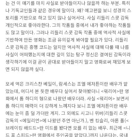
는 건 이 얘기를 마치 사실로 받아들이지나 않을까 하는 부분. 특히
나 기독교인들과 같은 경우에 말이다. 왜? 예고편을 보니 성경의 스
토리를 기반으로 하고 있지 않나 싶어서다. 사실 리들리 스콧 감독
개인적으로 좋아라한다. 그의 작품들 중에서 내가 좋아하는 작품들
도 많고 말이다. 그러나 리들리 스콧 감독 작품 중에 역사적 사실에
기반하여 만든 영화는 조금 유의깊게 봐야할 필요가 있다. 리들리
스콧 감독은 흥행 코드는 알지만 역사적 사실에 대해 다룰 때 나름
사실이 어떠했는지에 대한 깊이 있는 탐구 정신은 결여된 감독이라
생각하기에 이걸 곧이 곧대로 받아들이지 말고 영화로써 재밌게 보
면 되지 않을까 싶다.
모세 역은 크리스찬 베일이, 람세스는 조엘 에저튼이란 배우가 맡
았는데, 어디서 본 듯한 배우다 싶어서 찾아봤더니 <워리어>란 영
화에서 톰 하디의 형으로 나왔던 배우더라. 사실 <워리어> 보면서
톰 하디의 매력이 더 강하게 느껴지다 보니 조엘 에저튼이란 배우
에는 눈이 좀 덜 가더란 게지. 그 외에도 시고니 위버(리들리 스콧
감독의 <에일리언>에 나왔던 주연 아닌가.), 벤 킹슬리, 아론 폴(<
브레이킹 배드드>란 미드를 봤다면 모를 리 없는 배우. 최근에 <니
드 포 스피드>란 영화에서 주인공을 맡았다.)까지 나온다는. 국내