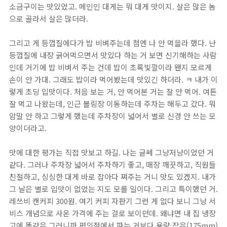
소금구이는 맛있었고. 메인인 대게는 뭐 대게 맛이지. 살은 많은 놈
으로 골라서 살은 많더라.
그리고 게 등껍질에다가 밥 비벼주는데 첨엔 나 안 먹을라 했다. 난
등껍질에 내장 긁어먹으면서 맛있다 하는 거 보면 신기해하는 사람
인데 거기에 밥 비벼서 주는 건데 밥이 초록빛깔이라 왠지 모르게
손이 안 가대. 그래도 밥이라 먹어봤는데 맛있긴 하더라. ㅋ 내가 이
렇게 초딩 입맛이다. 처음 보는 거, 안 먹어본 거는 잘 안 먹어. 여튼
잘 먹고 나왔는데, 인근 볼링장 이동하는데 주차는 해두고 갔다. 뭐
암말 안 하고 그렇게 했는데 주차장이 넓어서 별로 신경 안 쓰는 모
양이더라고.
맛에 대한 평가는 직접 맛보고 하길. 나는 글쎄 그냥저냥이었던 거
같다. 그러나 주차장 넓어서 주차하기 좋고, 매장 깨끗하고, 직원들
친절하고, 싱싱한 대게 바로 잡아다 쪄주는 거니 맛도 있겠지. 내가
그 날은 별로 입맛이 없었는 지도 모를 일이다. 그리고 특이했던 거.
레쓰비 캔커피 300원. 여기 커피 자판기 그런 게 없다 보니 그냥 서
비스 개념으로 사온 가격에 주는 걸로 보이던데. 왜냐면 내 집 냉장
고에 똑같은 그러니까 편의점에서 파는 거보다 용량 작은(175mm)