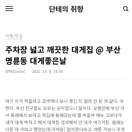
본문 바로가기
단테의 취향
여행/맛집
주차장 넓고 깨끗한 대게집 @ 부산
명륜동 대게좋은날
단테(Dante)
2022. 10. 8. 18:30
여기 이거 적을려고 검색하다 보니 생긴 지 얼마 안 된 데 같다. 어
쩐지. 부산 친구들도 모르는 곳이었으니 말이다. 오랜만에 부산 가
서 동래에서 보자고 하길래 동래갔는데 뭘 먹을까 메뉴 고르다가
내가 대게 먹자고 해서 대게집 검색해서 간 데가 여기거든. 원래는
다른 데 가려고 했었는데(가까운) 없어졌더라고. 여튼 가보니 주차