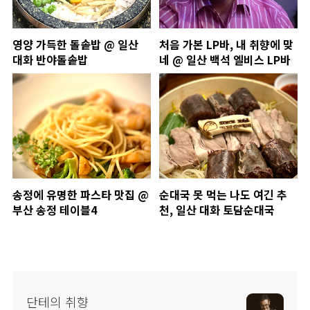
영양 가득한 돌솥밥 @ 일산
처음 가본 LP바, 내 취향에 맞
대화 반야돌솥밥
네 @ 일산 백석 엘비스 LP바
송정에 유명한 파스타 맛집 @
순대국 못 먹는 나도 여긴 추
부산 송정 테이블4
천, 일산 대화 토담순대국
단테의 취향