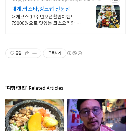
09402
대게,랍스타,킹크랩 전문점
대게코스 17주년오픈할인이벤트
79000원으로 맛있는 코스요리와 얼
큰한 해물라면
공감
구독하기
'여행/맛집'
Related Articles