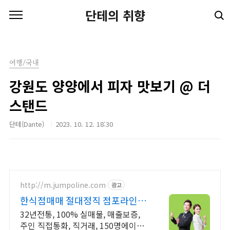
본문 바로가기
단테의 취향
여행/국내
강원도 양양에서 피자 맛보기 @ 더
스탠드
단테(Dante)
2023. 10. 12. 18:30
http://m.jumpoline.com
광고
한식점매매 절대정직 점포라인 빠
른 직거래 & 안전중개거래
32년전통, 100% 실매물, 매출보증,
주인 직접통화, 직거래, 150명에이전