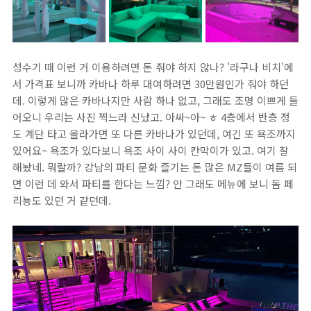
성수기 때 이런 거 이용하려면 돈 줘야 하지 않나? '라구나 비치'에
서 가격표 보니까 카바나 하루 대여하려면 30만원인가 줘야 하던
데. 이렇게 많은 카바나지만 사람 하나 없고, 그래도 조명 이쁘게 들
어오니 우리는 사진 찍느라 신났고. 아싸~아~ ㅎ 4층에서 반층 정
도 계단 타고 올라가면 또 다른 카바나가 있던데, 여긴 또 욕조까지
있어요~ 욕조가 있다보니 욕조 사이 사이 칸막이가 있고. 여기 잘
해놨네. 뭐랄까? 강남의 파티 문화 즐기는 돈 많은 MZ들이 여름 되
면 이런 데 와서 파티를 한다는 느낌? 안 그래도 메뉴에 보니 돔 페
리뇽도 있던 거 같던데.