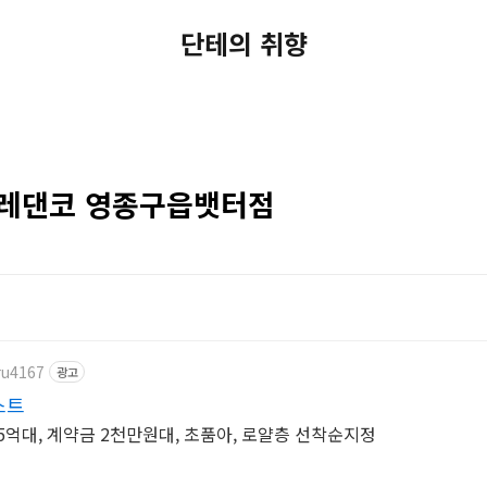
단테의 취향
브레댄코 영종구읍뱃터점
ru4167
광고
스트
5억대, 계약금 2천만원대, 초품아, 로얄층 선착순지정