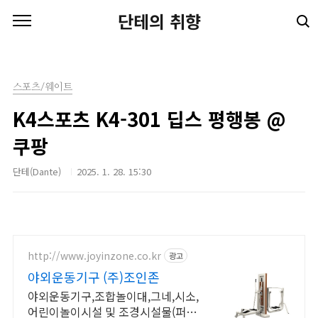
본문 바로가기
단테의 취향
스포츠/웨이트
K4스포츠 K4-301 딥스 평행봉 @
쿠팡
단테(Dante)
2025. 1. 28. 15:30
http://www.joyinzone.co.kr
광고
야외운동기구 (주)조인존
야외운동기구,조합놀이대,그네,시소,
어린이놀이시설 및 조경시설물(퍼걸