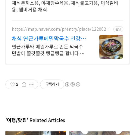
채식돈까스용, 야채탕수육용, 채식불고기용, 채식갈비
용, 햄버거용 채식
https://map.naver.com/p/entry/place/12206260
광고
42
채식 연근가루메밀막국수 건강에
좋은 연근가루 막국수
연근가루와 메밀가루로 만든 막국수
면발이 쫄깃쫄깃 탱글탱글 합니다 끝
내주는 국물에 고소하게 삶은 왕갈비
일품 한우 육스지
2
구독하기
'여행/맛집'
Related Articles