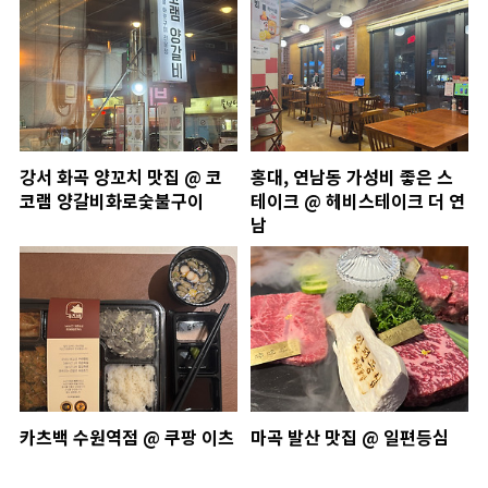
강서 화곡 양꼬치 맛집 @ 코
홍대, 연남동 가성비 좋은 스
코램 양갈비화로숯불구이
테이크 @ 헤비스테이크 더 연
남
카츠백 수원역점 @ 쿠팡 이츠
마곡 발산 맛집 @ 일편등심