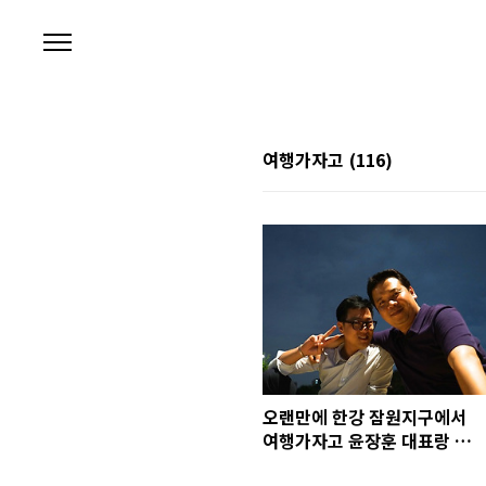
본문 바로가기
여행가자고
(116)
오랜만에 한강 잠원지구에서
여행가자고 윤장훈 대표랑 김
지훈 이사랑