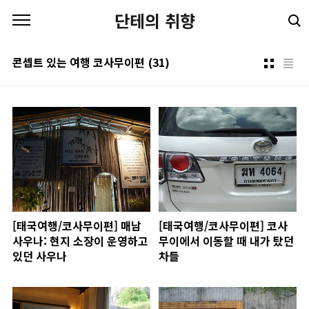
본문 바로가기
단테의 취향
콘셉트 있는 여행 코사무이편
(31)
[태국여행/코사무이편] 매남
[태국여행/코사무이편] 코사
사우나: 현지 소장이 운영하고
무이에서 이동할 때 내가 탔던
있던 사우나
차들