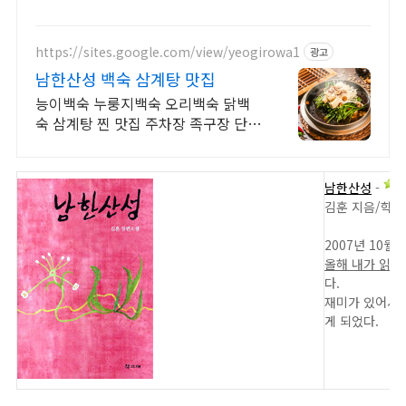
https://sites.google.com/view/yeogirowa1
광고
남한산성 백숙 삼계탕 맛집
능이백숙 누룽지백숙 오리백숙 닭백
숙 삼계탕 찐 맛집 주차장 족구장 단체
석 완비
남한산성
-
김훈 지음/학고
2007년 10월 
올해 내가 읽을
다.
재미가 있어서 빨
게 되었다.