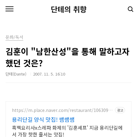
본문 바로가기
단테의 취향
문화/독서
김훈이 "남한산성"을 통해 말하고자
했던 것은?
단테(Dante)
2007. 11. 5. 16:10
https://m.place.naver.com/restaurant/10630956
광고
83
용리단길 양식 맛집! 쌤쌤쌤
흑백요리사x스레파 화제의 '김훈셰프' 지금 용리단길에
서 가장 핫한 줄서는 맛집!