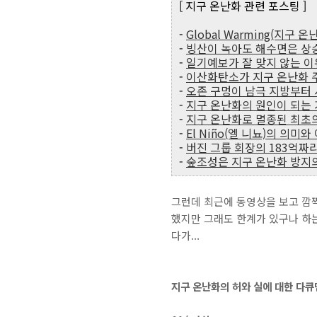
[ 지구 온난화 관련 포스팅 ]
-
Global Warming(지구 
-
빙산이 녹아도 해수면은 상
-
일기예보가 잘 맞지 않는 이
-
이산화탄소가 지구 온난화 
-
오존 구멍이 남극 지방부터
-
지구 온난화의 원인이 되는
-
지구 온난화로 멸종된 최초
-
El Niño(엘 니뇨)의 의미와
-
버진 그룹 회장의 183억짜
-
숲조성은 지구 온난화 방지
그런데 최근에 동영상을 보고 깜짝
했지만 그래도 한계가 있구나 하는
다가...
지구 온난화의 허와 실에 대한 다