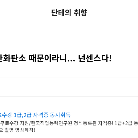
단테의 취향
화탄소 때문이라니... 넌센스다!
수강 1급,2급 자격증 동시취득
 무료수강 지원/한국직업능력연구원 정식등록된 자격증! 1급+2급 
오 촬영 영상제작!