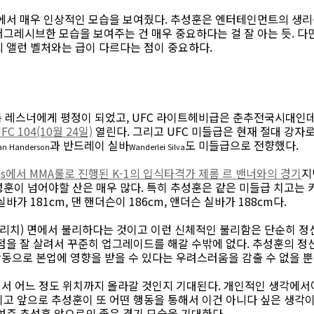
에서 매우 인상적인 모습을 보여줬다. 추성훈은 엔터테인먼트의 생리를
그레시브한 모습을 보여주는 건 매우 중요하다는 걸 잘 아는 듯. 다
의 앨런 벨처와는 급이 다르다는 점이 중요하다.
브록 레스너에게 평정이 되었고, UFC 라이트헤비급은 춘추전국시대인
FC 104(10월 24일)
열린다. 그리고 UFC 미들급은 현재 절대 강자
과 반드레이 실바
도 미들급으로 전향했다.
an Handerson
Wanderlei Silva
eros에서 MMA룰로 진행된 K-1의 입식타격가 제롬 르 밴너와의 경기
지
훈이 넘어야할 산은 매우 많다. 특히 추성훈은 같은 미들급 치고는 
가 181cm, 댄 핸더슨이 186cm, 앤더슨 실바가 188cm다.
이(리치) 면에서 불리하다는 것이고 이런 신체적인 불리함은 단순히 
장점을 잘 살려서 꾸준히 업그레이드를 해갈 수밖에 없다. 추성훈의 
 활동으로 본업에 영향을 받을 수 있다는 우려스러움을 감출 수 없을 뿐
에서 어느 정도 위치까지 올라갈 것인지 기대된다. 개인적인 생각에
고 앞으로 추성훈이 또 어떤 행동을 통해서 이건 아니다 싶은 생각이
여준 추성훈 앞으로의 좋은 경기 모습을 기대한다.