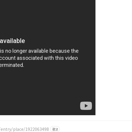
/entry/place/1922063498
광고