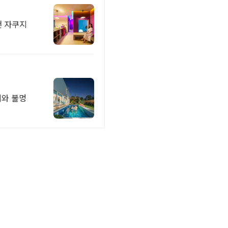
천 자쿠지
지와 불멍