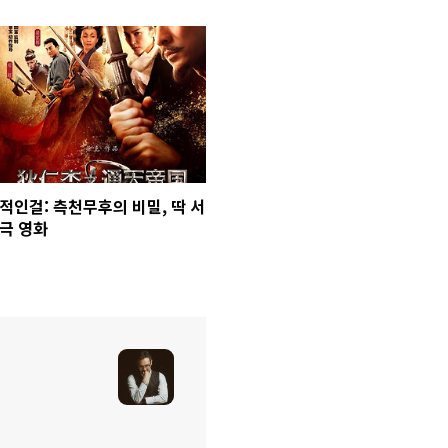
적인걸: 측천무후의 비밀, 딱 서
극 영화