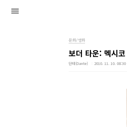
본문 바로가기
문화/영화
보더 타운: 멕시코
단테(Dante)
2010. 11. 10. 08:30