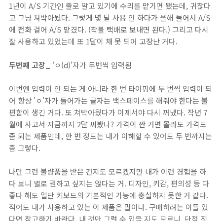
1년이 A/S 기간인 줄로 알고 있기에 수리를 맡기면 됐는데, 귀찮다
고 그냥 쳐박아뒀다. 그렇게 몇 달 사용 안 하다가 올해 들어서 A/S
에 전화 걸어 A/S 맡겼다. (착불 택배로 보내면 된다.) 그리고 다시
잘 사용하고 있었는데 또 1달이 채 못 되어 고장난 거다.
두번째 고장_
'ㅇ(d)'자가 두번씩 입력됨
이번엔 입력이 안 되는 게 아니라 한 번 타이핑에 두 번씩 입력이 되
어 항상 'ㅇ'자가 들어가는 글자는 백스페이스를 해줘야 한다는 불
편함이 생긴 거다. 또 쳐박아뒀다가 이제서야 다시 꺼냈다. 작년 7
월에 사고서 지금까지 2달 써봤나? 가격이 싼 거면 몰라도 가격도
좀 되는 제품인데, 한 번 정도는 내가 이해할 수 있어도 두 번까지는
좀 그렇다.
나만 그런 불량품을 받은 건지도 모르겠지만 내가 이런 경험을 하
다 보니 별로 권하고 싶지는 않다는 거. 디자인, 키감, 편의성 등 다
좋다 해도 일단 키보드의 기본적인 기능에 충실하지 못한 거 같다.
적어도 내가 사용하고 있는 이 제품은 말이다. 구매하려는 이들 있
다면 참고하기 바란다. 내 것만 그럴 수 있을 지도 모르니. 단정 짓