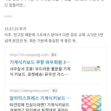
긴 힘들지만...
* * *
15.07.23 추가
비추. 잔고장 때문에 스트레스 받아서 다른 걸로 교체. A/S만 5번
넘게 받았던 듯. 뭐든 기본에 충실한 게 좋은 듯.
http://m.coupang.com
광고
기계식키보드 쿠팡 와우회원 30
일 반품
사무실서 조용! 부드러운 풀윤활 기계
식 키보드. 로켓배송! 유무선 가스켓
키보드! 와우회원 무료배송, 30일 안
심반품. 최대 5% 적립.
https://aliexpress.com/
광고
알리익스프레스 기계식키보드 내
맘에 쏙드는 오늘의 특가
타건감에 진심이라면? 기계식키보드
검색하고 알리에서 취향대로 골라요