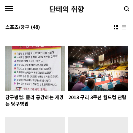
본문 바로가기
단테의 취향
스포츠/당구
(48)
당구병법: 졸라 공감하는 재밌
2013 구리 3쿠션 월드컵 관람
는 당구병법