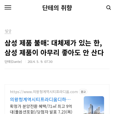
본문 바로가기
단테의 취향
일상
삼성 제품 불매: 대체제가 있는 한,
삼성 제품이 아무리 좋아도 안 산다
단테(Dante)
2014. 5. 9. 07:30
https://www.의왕청계역시티프라디움.com
광고
의왕청계역시티프라디움디하모
니
확정가 분양전환 혜택/71㎡ 최고 9억
대(풀옵션포함)/당첨자 발표 7.23(목)