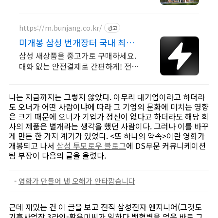
https://m.bunjang.co.kr/
광고
미개봉 삼성 번개장터 국내 최대
브랜드 중고거래
삼성 새상품을 중고가로 구매하세요.
대화 없는 안전결제로 간편하게! 전국
각지에서 올라오는 전국구 최다 상품
매일 10만 개 이상의 신규 상품 업로
나는 지금까지는 그렇지 않았다. 아무리 대기업이라고 하더라
드
도 오너가 어떤 사람이냐에 따라 그 기업의 문화에 미치는 영향
은 크기 때문에 오너가 기업가 정신이 없다고 하더라도 해당 회
사의 제품은 별개라는 생각을 했던 사람이다. 그러나 이를 바꾸
게 만든 한 가지 계기가 있었다. <또 하나의 약속>이란 영화가
개봉되고 나서
삼성 투모로우 블로그
에 DS부문 커뮤니케이션
팀 부장이 다음의 글을 올렸다.
-
영화가 만들어 낸 오해가 안타깝습니다
근데 재밌는 건 이 글을 보고 전직 삼성전자 엔지니어(그것도
기흥사업장 3라인-황유미씨가 일하다 백혈병을 얻은 바로 그