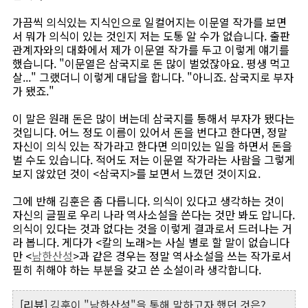
가끔씩 의식있는 지식인으로 일컬어지는 이문열 작가를 보면
서 뭐가 의식이 있는 것인지 저는 도통 알 수가 없습니다. 출판
관계자와의 대화에서 제가 이문열 작가를 두고 이렇게 얘기를
했습니다. "이문열은 삼국지로 돈 많이 벌었잖아요. 평생 먹고
살..." 그랬더니 이렇게 대답을 합니다. "아니죠. 삼국지로 부자
가 됐죠."
이 말은 원래 돈은 많이 버는데 삼국지를 통해서 부자가 됐다는
것입니다. 어느 정도 이름이 있어서 돈을 번다고 한다면, 정말
자신이 의식 있는 작가라고 한다면 의미있는 일을 하면서 돈을
벌 수도 있습니다. 적어도 저는 이문열 작가라는 사람을 그렇게
보지 않았던 것이 <삼국지>를 보면서 느꼈던 것이지요.
그에 반해 김훈은 좀 다릅니다. 의식이 있다고 생각하는 것이
자신의 글필로 우리 나라 역사소설을 쓴다는 것만 봐도 압니다.
의식이 있다는 것과 없다는 것을 이렇게 결과로서 드러나는 거
라 봅니다. 게다가 <칼의 노래>는 사실 별로 할 말이 없습니다
만 <
남한산성
>과 같은 경우는 정말 역사소설을 쓰는 작가로서
필히 취해야 하는 부분을 갖고 쓴 소설이라 생각합니다.
[리뷰]
김훈이 "남한산성"을 통해 말하고자 했던 것은?