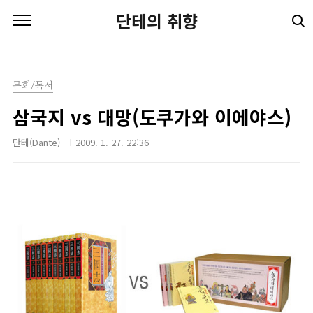
본문 바로가기
단테의 취향
문화/독서
삼국지 vs 대망(도쿠가와 이에야스)
단테(Dante)
2009. 1. 27. 22:36