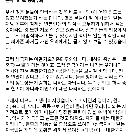
군국주의 vs 중화주의
우선 많은 분들이 언급하는 것은 바로 <
대망
>이 어떤 의도를
갖고 쓰여졌는가 하는 겁니다. 많은 분들이 잘 아시듯이 일본
패망 이후에 침체된 일본인들의 의식을 고무하기 위해서 적은
것이라는 것 또한 저도 잘 알고 있습니다. 일본인들의 입장에서
는 그게 바람직하다고 볼 수 있겠지만 적어도 일본의 식민지라
는 뼈아픈 과거를 가진 우리에게는 곱지 않게 보일 수 있겠습니
다.
그럼 삼국지는 어떤가요? 중화주의입니다. 세상의 중심은 바로
중국(中國)이라는 것이죠. 그럼 중국이라는 나라는 우리나라
역사와 전혀 무관한가요? <
남한산성
>을 보시길 바랍니다. 전
혀 연관이 없다고 볼 수가 없습니다. 물론 청이라는 나라는 한
족의 정통성을 계승하는 나라는 아닙니다. 무슨 말인고 하니 중
국 한족이 아니라 이민족이 세운 나라라는 것이지요.
그래서 다르다고 생각하시겠습니까? 그 이전의 명나라, 원나
라, 송나라, 당나라 등등으로 거슬러 올라가면 우리나라와는 지
리적으로 붙어 있기 때문에 밀접한 관련이 있을 수 밖에 없습니
다. 역사가 왜곡되고 날조된 것도 많지요. 제가 볼 때는 매한가
지입니다. 한족의 정통성을 중심으로 쓰여진 <삼국지>나 일본
자국민들의 의식 고취를 위해서 쓰여진 <
대망
>이나 매한가지