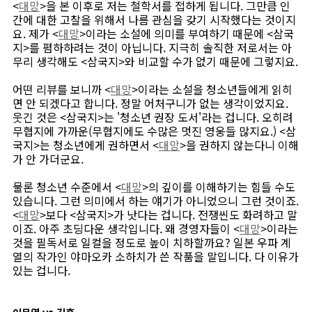
<
대망
>을 본 이후로 저는 철학서를 접하게 됩니다. 그만큼 인
간에 대한 고찰을 위해서 나름 관심을 갖기 시작했다는 것이지
요. 제가 <
대망
>이라는 소설에 의미를 부여하기 때문에 <삼국
지>를 폄하하려는 것이 아닙니다. 지극히 솔직한 저로서는 아
무리 생각해도 <삼국지>와 비교할 수가 없기 때문에 그렇지요.
어떤 리뷰를 보니까 <
대망
>이라는 소설을 청소년들에게 읽히
면 안 되겠다고 합니다. 정말 어처구니가 없는 생각이었지요.
웃긴 것은 <삼국지>는 '청소년 권장 도서'라는 겁니다. 오히려
무협지에 가까운(무협지에도 수많은 멋진 영웅들 많지요.) <삼
국지>는 청소년에게 권하면서 <
대망
>을 권하지 않는다니 이해
가 안 가더군요.
물론 청소년 수준에서 <
대망
>의 깊이를 이해하기는 힘들 수도
있습니다. 그런 의미에서 하는 얘기가 아니었으니 그런 것이죠.
<
대망
>보다 <삼국지>가 낫다는 겁니다. 전쟁씬도 화려하고 말
이죠. 아주 초딩다운 생각입니다. 왜 경영자들이 <
대망
>이라는
것을 필독서로 일컬을 정도로 높이 치하할까요? 일본 우파 계
열의 작가인 야마오카 소하치가 쓴 작품을 말입니다. 다 이유가
있는 겁니다.