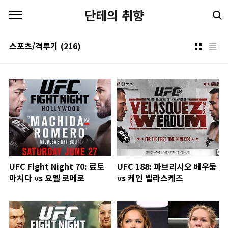
본문 바로가기
단테의 취향
스포츠/격투기
(216)
UFC Fight Night 70: 료토
UFC 188: 파브리시오 베우둠
마치다 vs 요엘 로메로
vs 케인 벨라스케즈