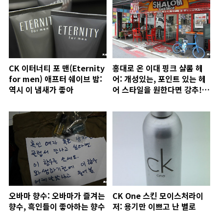
CK 이터너티 포 맨(Eternity
홍대로 온 이대 핑크 샬롬 헤
for men) 애프터 쉐이브 밤:
어: 개성있는, 포인트 있는 헤
역시 이 냄새가 좋아
어 스타일을 원한다면 강추!
스타일 최적화란 바로 이런
것!
오바마 향수: 오바마가 즐겨는
CK One 스킨 모이스처라이
향수, 흑인들이 좋아하는 향수
저: 용기만 이쁘고 난 별로